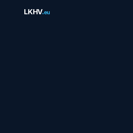
LKHV
.
eu