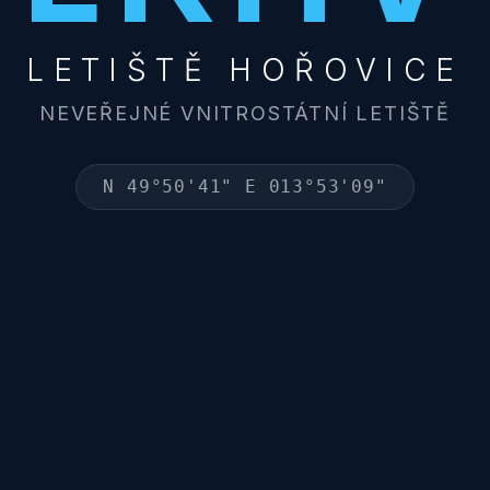
LETIŠTĚ HOŘOVICE
NEVEŘEJNÉ VNITROSTÁTNÍ LETIŠTĚ
N 49°50'41" E 013°53'09"